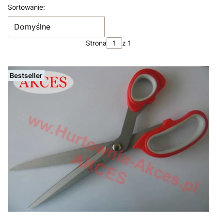
Lista produktów
Sortowanie:
Domyślne
Strona
z 1
Bestseller