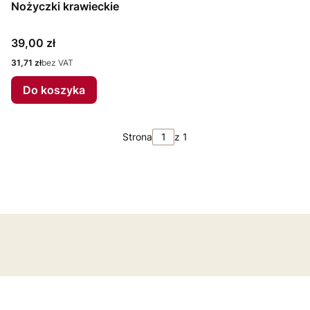
Nożyczki krawieckie
Cena
39,00 zł
Cena
31,71 zł
bez VAT
Do koszyka
Strona
z 1