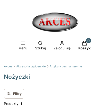
Produkty w ko
Otwórz wyszukiwarkę
Menu
Szukaj
Zaloguj się
Koszyk
Akces
Akcesoria tapicerskie
Artykuły pasmanteryjne
Nożyczki
Filtry
Produkty:
1