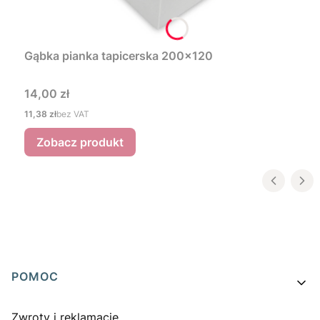
Gąbka pianka tapicerska 200x120
Cena
14,00 zł
Cena
11,38 zł
bez VAT
Zobacz produkt
Linki w stopce
POMOC
Zwroty i reklamacje