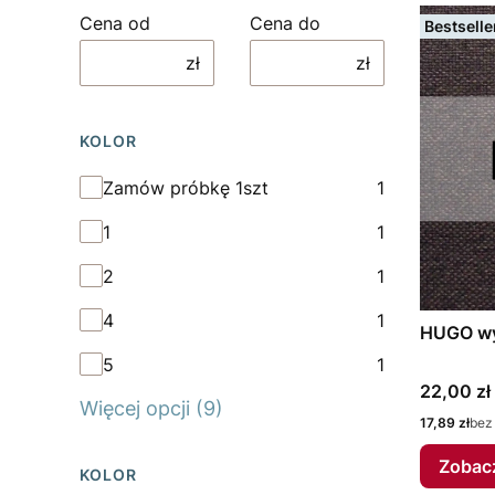
Cena od
Cena do
Bestselle
zł
zł
KOLOR
Kolor
Zamów próbkę 1szt
1
1
1
2
1
4
1
HUGO wy
5
1
Cena
22,00 zł
Więcej opcji (9)
Cena
17,89 zł
bez
Zobac
KOLOR