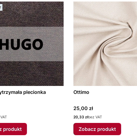
r
trzymała plecionka
Ottimo
Cena
25,00 zł
Cena
 VAT
20,33 zł
bez VAT
z produkt
Zobacz produkt