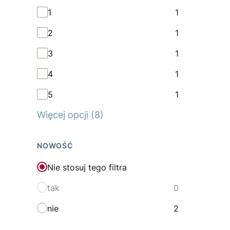
Kolor
1
1
2
1
3
1
4
1
5
1
Więcej opcji (8)
NOWOŚĆ
Nie stosuj tego filtra
tak
0
nie
2