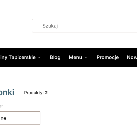
iny Tapicerskie
Blog
Menu
Promocje
Now
onki
Produkty:
2
 produktów
e:
lne