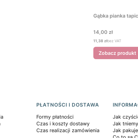
Gąbka pianka tapi
Cena
14,00 zł
Cena
11,38 zł
bez VAT
Zobacz produkt
PŁATNOŚCI I DOSTAWA
INFORMA
ia
Formy płatności
Jak czyści
a
Czas i koszty dostawy
Jak tniemy
Czas realizacji zamówienia
Jak pakuj
Co to są 