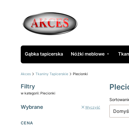
Gąbka tapicerska
Nóżki meblowe
Tkan
Akces
Tkaniny Tapicerskie
Plecionki
Pleci
Filtry
w kategorii: Plecionki
Lista
Sortowani
Wybrane
Wyczyść
Domyś
CENA