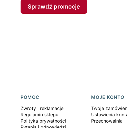
Sprawdź promocje
Linki w stopce
POMOC
MOJE KONTO
Zwroty i reklamacje
Twoje zamówien
Regulamin sklepu
Ustawienia kont
Polityka prywatności
Przechowalnia
Pytania i odpowiedzi