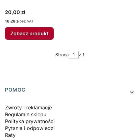
Cena
20,00 zł
Cena
16,26 zł
bez VAT
Zobacz produkt
Strona
z 1
Linki w stopce
POMOC
Zwroty i reklamacje
Regulamin sklepu
Polityka prywatności
Pytania i odpowiedzi
Raty