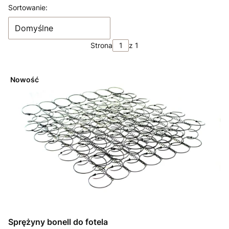
Lista produktów
Sortowanie:
Domyślne
Strona
z 1
Nowość
Sprężyny bonell do fotela