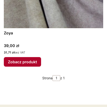
Zoya
Cena
39,00 zł
Cena
31,71 zł
bez VAT
Zobacz produkt
Strona
z 1