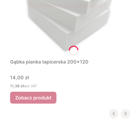
Gąbka pianka tapicerska 200x120
Cena
14,00 zł
Cena
11,38 zł
bez VAT
Zobacz produkt