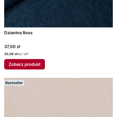
Dzianina Ross
Cena
37,00 zł
Cena
30,08 zł
bez VAT
Zobacz produkt
Bestseller