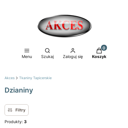
Produkty w ko
Otwórz wyszukiwarkę
Menu
Szukaj
Zaloguj się
Koszyk
Akces
Tkaniny Tapicerskie
Dzianiny
Filtry
Produkty:
3