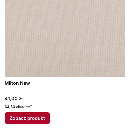
Milton New
Cena
41,00 zł
Cena
33,33 zł
bez VAT
Zobacz produkt