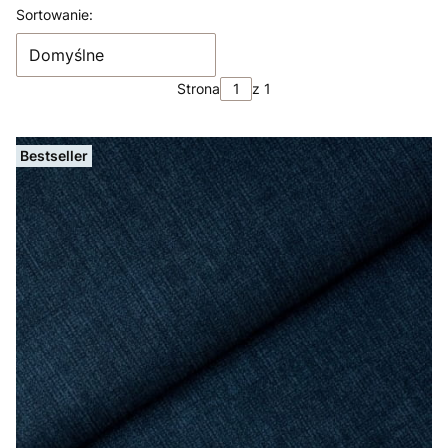
Lista produktów
Sortowanie:
Domyślne
Strona
z 1
Bestseller