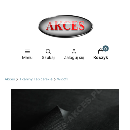
Produkty w ko
Otwórz wyszukiwarkę
Menu
Szukaj
Zaloguj się
Koszyk
Akces
Tkaniny Tapicerskie
Wigofil