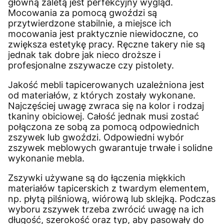
główną zaletą jest perfekcyjny wygląd.
Mocowania za pomocą gwoździ są
przytwierdzone stabilnie, a miejsce ich
mocowania jest praktycznie niewidoczne, co
zwiększa estetykę pracy. Ręczne takery nie są
jednak tak dobre jak nieco droższe i
profesjonalne zszywacze czy pistolety.
Jakość mebli tapicerowanych uzależniona jest
od materiałów, z których zostały wykonane.
Najczęściej uwagę zwraca się na kolor i rodzaj
tkaniny obiciowej. Całość jednak musi zostać
połączona ze sobą za pomocą odpowiednich
zszywek lub gwoździ. Odpowiedni wybór
zszywek meblowych gwarantuje trwałe i solidne
wykonanie mebla.
Zszywki używane są do łączenia miękkich
materiałów tapicerskich z twardym elementem,
np. płytą pilśniową, wiórową lub sklejką. Podczas
wyboru zszywek trzeba zwrócić uwagę na ich
długość, szerokość oraz typ, aby pasowały do