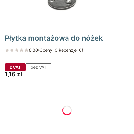
Płytka montażowa do nóżek
0.00
(Oceny: 0 Recenzje: 0)
z VAT
bez VAT
Cena
1,16 zł
Wybierz wariant produktu:
Poszczególne warianty mogą różnić się ceną
*
Rodzaj
Wybierz