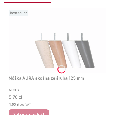
Bestseller
Nóżka AURA skośna ze śrubą 125 mm
PRODUCENT
AKCES
Cena
5,70 zł
Cena
4,63 zł
bez VAT
Zobacz produkt