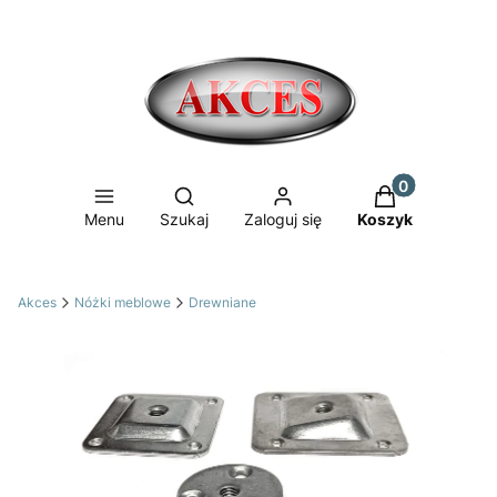
Produkty w ko
Otwórz wyszukiwarkę
Menu
Szukaj
Zaloguj się
Koszyk
Akces
Nóżki meblowe
Drewniane