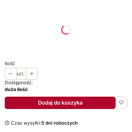
Wybierz wariant produktu:
Poszczególne warianty mogą różnić się ceną
*
Rozmiar
Wybierz
Ilość
szt.
Dostępność:
duża ilość
Dodaj do koszyka
Czas wysyłki:
5 dni roboczych