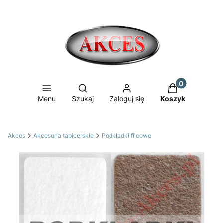
Produkty w ko
Otwórz wyszukiwarkę
Menu
Szukaj
Zaloguj się
Koszyk
Akces
Akcesoria tapicerskie
Podkładki filcowe