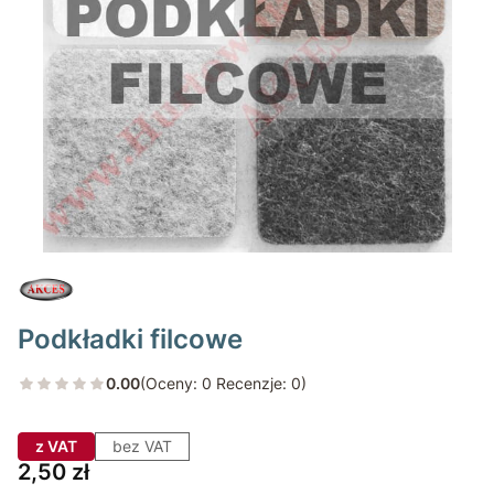
Podkładki filcowe
0.00
(Oceny: 0 Recenzje: 0)
z VAT
bez VAT
Cena
2,50 zł