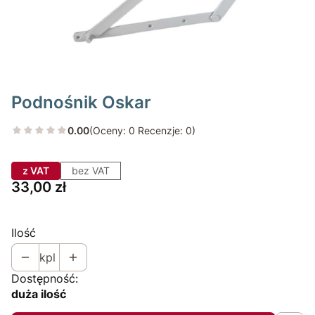
Podnośnik Oskar
0.00
(Oceny: 0 Recenzje: 0)
z VAT
bez VAT
Cena
33,00 zł
Ilość
kpl
Dostępność:
duża ilość