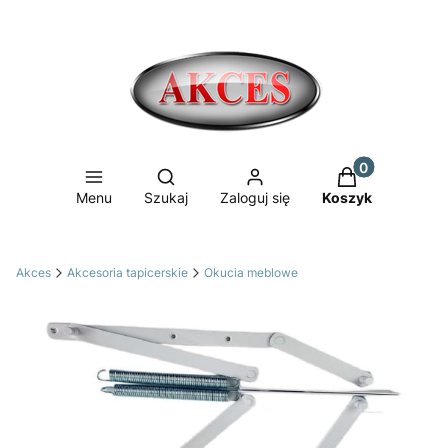
Produkty w ko
Otwórz wyszukiwarkę
Menu
Szukaj
Zaloguj się
Koszyk
Akces
Akcesoria tapicerskie
Okucia meblowe