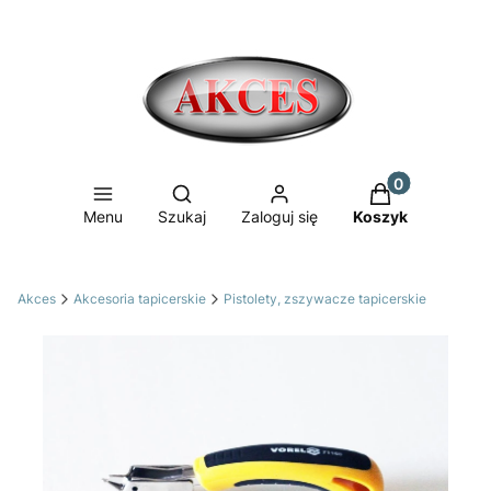
Produkty w ko
Otwórz wyszukiwarkę
Menu
Szukaj
Zaloguj się
Koszyk
Akces
Akcesoria tapicerskie
Pistolety, zszywacze tapicerskie