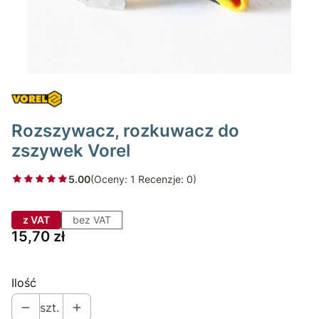
Rozszywacz, rozkuwacz do
zszywek Vorel
5.00
(Oceny: 1 Recenzje: 0)
z VAT
bez VAT
Cena
15,70 zł
Ilość
szt.