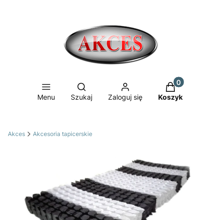
Produkty w ko
Otwórz wyszukiwarkę
Menu
Szukaj
Zaloguj się
Koszyk
Akces
Akcesoria tapicerskie