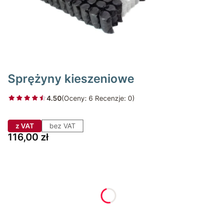
Sprężyny kieszeniowe
4.50
(Oceny: 6 Recenzje: 0)
z VAT
bez VAT
Cena
116,00 zł
Wybierz wariant produktu:
Poszczególne warianty mogą różnić się ceną
*
Wymiar