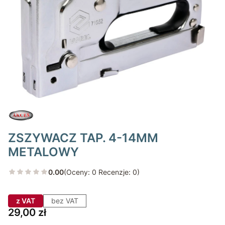
ZSZYWACZ TAP. 4-14MM
METALOWY
0.00
(Oceny: 0 Recenzje: 0)
z VAT
bez VAT
Cena
29,00 zł