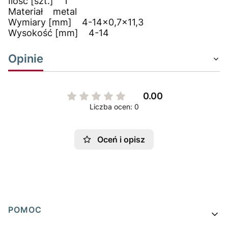
Ilość [szt.] 1
Materiał metal
Wymiary [mm] 4-14x0,7x11,3
Wysokość [mm] 4-14
Opinie
0.00
Liczba ocen: 0
Oceń i opisz
Linki w stopce
POMOC